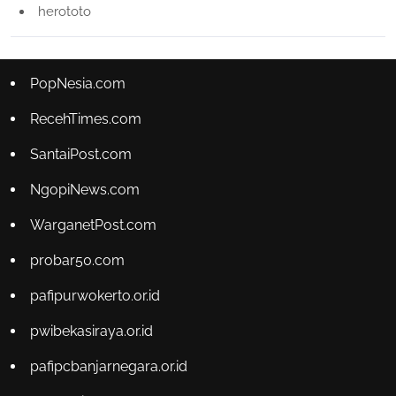
herototo
PopNesia.com
RecehTimes.com
SantaiPost.com
NgopiNews.com
WarganetPost.com
probar50.com
pafipurwokerto.or.id
pwibekasiraya.or.id
pafipcbanjarnegara.or.id