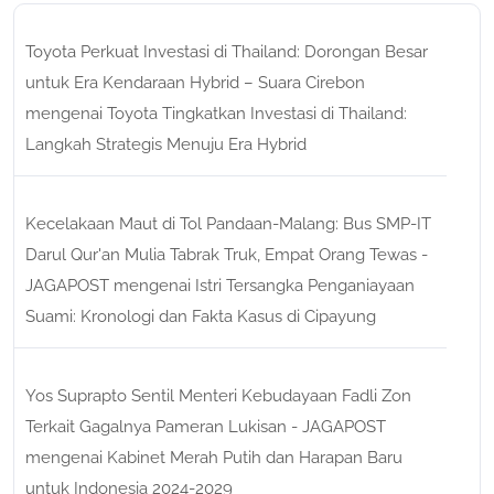
Toyota Perkuat Investasi di Thailand: Dorongan Besar
untuk Era Kendaraan Hybrid – Suara Cirebon
mengenai
Toyota Tingkatkan Investasi di Thailand:
Langkah Strategis Menuju Era Hybrid
Kecelakaan Maut di Tol Pandaan-Malang: Bus SMP-IT
Darul Qur'an Mulia Tabrak Truk, Empat Orang Tewas -
JAGAPOST
mengenai
Istri Tersangka Penganiayaan
Suami: Kronologi dan Fakta Kasus di Cipayung
Yos Suprapto Sentil Menteri Kebudayaan Fadli Zon
Terkait Gagalnya Pameran Lukisan - JAGAPOST
mengenai
Kabinet Merah Putih dan Harapan Baru
untuk Indonesia 2024-2029