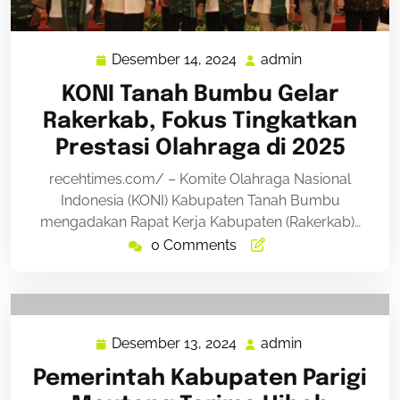
Desember 14, 2024
admin
Desember
admin
14,
KONI Tanah Bumbu Gelar
2024
Rakerkab, Fokus Tingkatkan
Prestasi Olahraga di 2025
recehtimes.com/ – Komite Olahraga Nasional
Indonesia (KONI) Kabupaten Tanah Bumbu
mengadakan Rapat Kerja Kabupaten (Rakerkab)…
0 Comments
Desember 13, 2024
admin
Desember
admin
13,
Pemerintah Kabupaten Parigi
2024