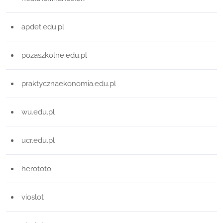
apdet.edu.pl
pozaszkolne.edu.pl
praktycznaekonomia.edu.pl
wu.edu.pl
ucr.edu.pl
herototo
vioslot