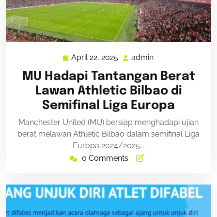
April 22, 2025
admin
April
admin
22,
MU Hadapi Tantangan Berat
2025
Lawan Athletic Bilbao di
Semifinal Liga Europa
Manchester United (MU) bersiap menghadapi ujian
berat melawan Athletic Bilbao dalam semifinal Liga
Europa 2024/2025.…
0 Comments