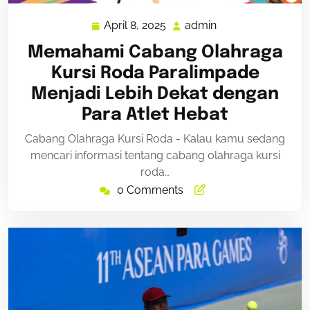
April 8, 2025
admin
April
admin
8,
Memahami Cabang Olahraga
2025
Kursi Roda Paralimpade
Menjadi Lebih Dekat dengan
Para Atlet Hebat
Cabang Olahraga Kursi Roda - Kalau kamu sedang
mencari informasi tentang cabang olahraga kursi
roda…
0 Comments