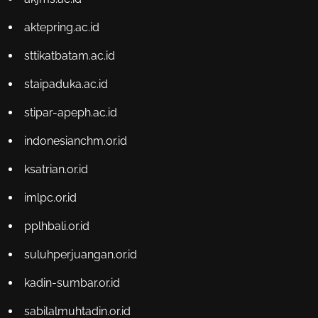
aktepring.ac.id
sttikatbatam.ac.id
staipaduka.ac.id
stipar-apeph.ac.id
indonesianchm.or.id
ksatrian.or.id
imlpc.or.id
pplhbali.or.id
suluhperjuangan.or.id
kadin-sumbar.or.id
sabilalmuhtadin.or.id