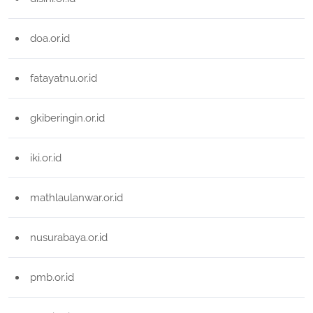
doa.or.id
fatayatnu.or.id
gkiberingin.or.id
iki.or.id
mathlaulanwar.or.id
nusurabaya.or.id
pmb.or.id