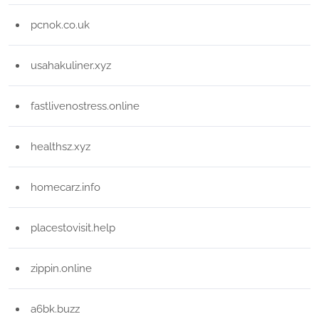
pcnok.co.uk
usahakuliner.xyz
fastlivenostress.online
healthsz.xyz
homecarz.info
placestovisit.help
zippin.online
a6bk.buzz