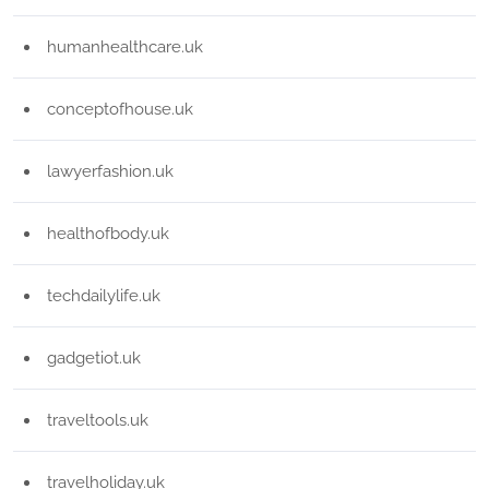
humanhealthcare.uk
conceptofhouse.uk
lawyerfashion.uk
healthofbody.uk
techdailylife.uk
gadgetiot.uk
traveltools.uk
travelholiday.uk