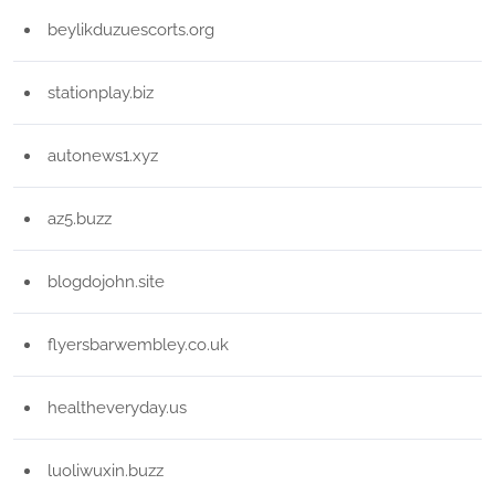
beylikduzuescorts.org
stationplay.biz
autonews1.xyz
az5.buzz
blogdojohn.site
flyersbarwembley.co.uk
healtheveryday.us
luoliwuxin.buzz