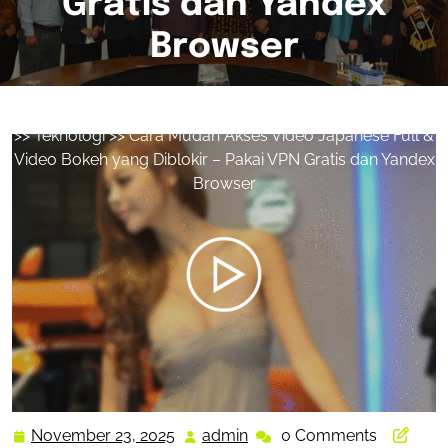
Gratis dan Yandex
Browser
admin
0 comments
>>
Teknologi
>> Cara Mudah Akses Video Japanese Full &
Video Bokeh yang Diblokir – Pakai VPN Gratis dan Yandex
Browser
November 23, 2025
admin
0 Comments
November
admin