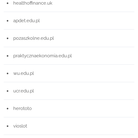
healthoffinance.uk
apdet.edu.pl
pozaszkolne.edu.pl
praktycznaekonomia.edu.pl
wu.edu.pl
ucr.edu.pl
herototo
vioslot