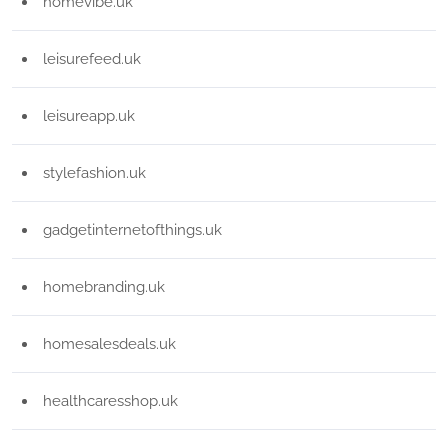
homevibe.uk
leisurefeed.uk
leisureapp.uk
stylefashion.uk
gadgetinternetofthings.uk
homebranding.uk
homesalesdeals.uk
healthcaresshop.uk