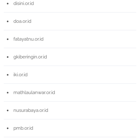
disini.or.id
doa.or.id
fatayatnu.or.id
gkiberingin.or.id
iki.or.id
mathlaulanwar.or.id
nusurabaya.or.id
pmb.or.id