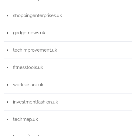
shoppingenterprises.uk
gadgetnews.uk
techimprovement.uk
fitnesstools.uk
workleisure.uk
investmentfashion.uk
techmap.uk