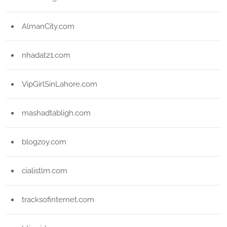
AlmanCity.com
nhadat21.com
VipGirlSinLahore.com
mashadtabligh.com
blogzoy.com
cialistlm.com
tracksofinternet.com