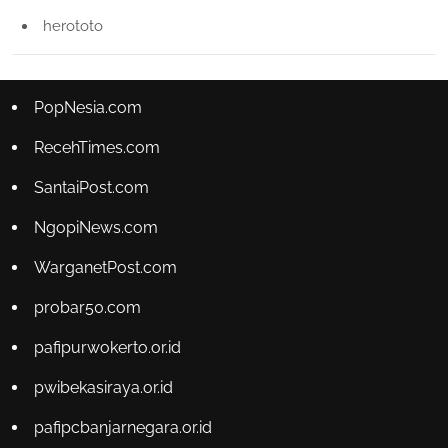
herototo
PopNesia.com
RecehTimes.com
SantaiPost.com
NgopiNews.com
WarganetPost.com
probar50.com
pafipurwokerto.or.id
pwibekasiraya.or.id
pafipcbanjarnegara.or.id