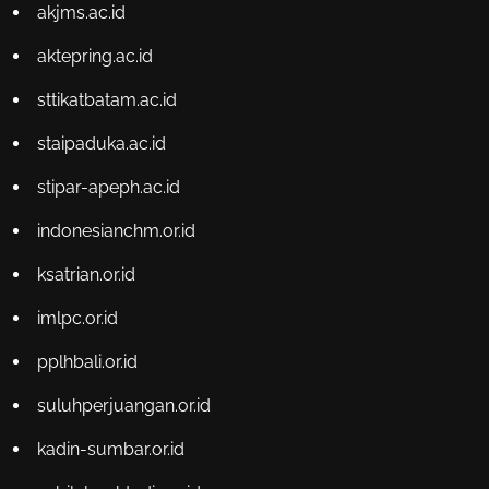
akjms.ac.id
aktepring.ac.id
sttikatbatam.ac.id
staipaduka.ac.id
stipar-apeph.ac.id
indonesianchm.or.id
ksatrian.or.id
imlpc.or.id
pplhbali.or.id
suluhperjuangan.or.id
kadin-sumbar.or.id