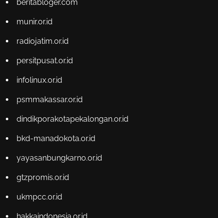
beritabloger.com
munir.or.id
radiojatim.or.id
persitpusat.or.id
infolinux.or.id
psmmakassar.or.id
dindikporakotapekalongan.or.id
bkd-manadokota.or.id
yayasanbungkarno.or.id
gtzpromis.or.id
ukmpcc.or.id
hakkaindonesia.or.id