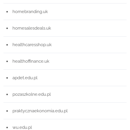
homebranding.uk
homesalesdeals.uk
healthcaresshop.uk
healthoffinance.uk
apdet.edu.pl
pozaszkolne.edu.pl
praktycznaekonomia.edu.pl
wu.edu.pl