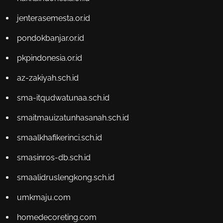
jenterasemesta.or.id
pondokbanjar.or.id
pkpindonesia.or.id
az-zakiyah.sch.id
sma-itqudwatunaa.sch.id
smaitmauizatunhasanah.sch.id
smaalkhafikerinci.sch.id
smasinros-db.sch.id
smaalidruslengkong.sch.id
umkmaju.com
homedecoreting.com