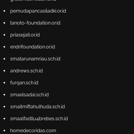
pemudapancasiladki.or.id
tanoto-foundation.or.id
priasejati.or.id
endrifoundation.or.id
smatarunamriau.sch.id
andrews.sch.id
furqan.sch.id
smaelsadai.sch.id
smaitmiftahulhuda.sch.id
smaalfadllu4brebes.sch.id
homedecoridas.com