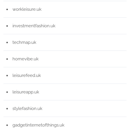
workleisure.uk
investmentfashion.uk
techmap.uk
homevibe.uk
leisurefeed.uk
leisureapp.uk
stylefashion.uk
gadgetinternetofthings.uk