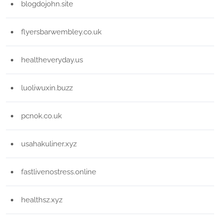
blogdojohn.site
flyersbarwembley.co.uk
healtheveryday.us
luoliwuxin.buzz
pcnok.co.uk
usahakuliner.xyz
fastlivenostress.online
healthsz.xyz