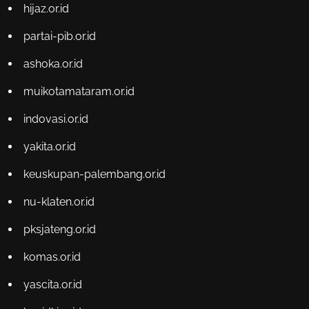
hijaz.or.id
partai-pib.or.id
ashoka.or.id
muikotamataram.or.id
indovasi.or.id
yakita.or.id
keuskupan-palembang.or.id
nu-klaten.or.id
pksjateng.or.id
komas.or.id
yascita.or.id