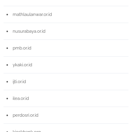
mathlaulanwar.or.id
nusurabaya.or.id
pmb.or.id
ykaki.or.id
ijti.or.id
ilea.or.id
perdosri.or.id
kioskbank.org