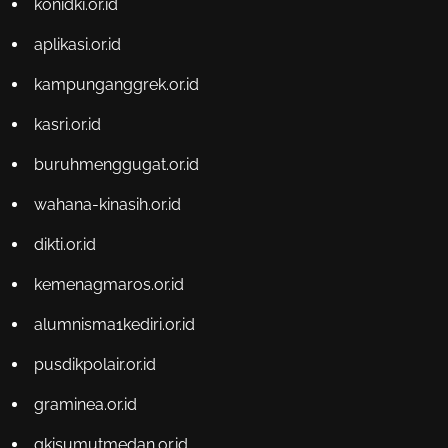
konidki.or.id
aplikasi.or.id
kampunganggrek.or.id
kasri.or.id
buruhmenggugat.or.id
wahana-kinasih.or.id
dikti.or.id
kemenagmaros.or.id
alumnisma1kediri.or.id
pusdikpolair.or.id
graminea.or.id
gkisumutmedan.or.id