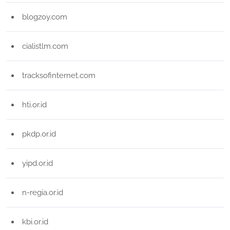
blogzoy.com
cialistlm.com
tracksofinternet.com
hti.or.id
pkdp.or.id
yipd.or.id
n-regia.or.id
kbi.or.id