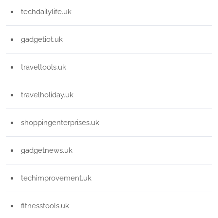
techdailylife.uk
gadgetiot.uk
traveltools.uk
travelholiday.uk
shoppingenterprises.uk
gadgetnews.uk
techimprovement.uk
fitnesstools.uk