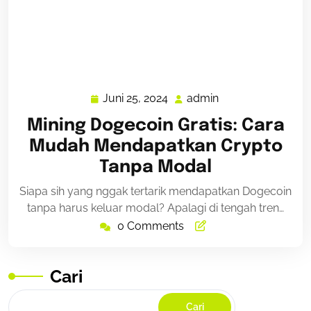
Juni 25, 2024
admin
Juni
admin
25,
Mining Dogecoin Gratis: Cara
2024
Mudah Mendapatkan Crypto
Tanpa Modal
Siapa sih yang nggak tertarik mendapatkan Dogecoin
tanpa harus keluar modal? Apalagi di tengah tren…
0 Comments
Cari
Cari