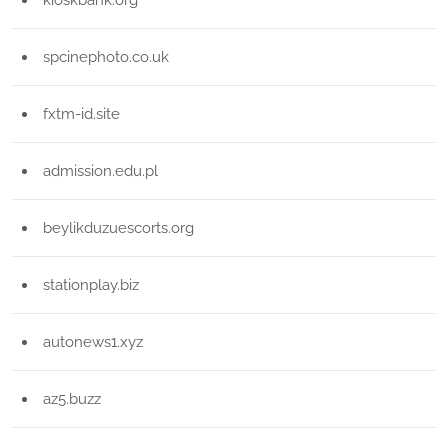
spcinephoto.co.uk
fxtm-id.site
admission.edu.pl
beylikduzuescorts.org
stationplay.biz
autonews1.xyz
az5.buzz