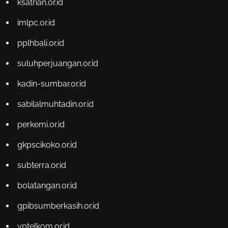
ksatrian.or.id
imlpc.or.id
pplhbali.or.id
suluhperjuangan.or.id
kadin-sumbar.or.id
sabilalmuhtadin.or.id
perkemi.or.id
gkpscikoko.or.id
subterra.or.id
bolatangan.or.id
gpibsumberkasih.or.id
yptelkom.or.id