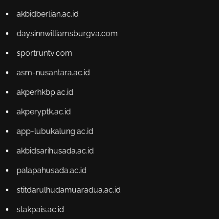
akbidberlian.ac.id
daysinnwilliamsburgva.com
sportruntv.com
asm-nusantara.ac.id
akperhkbp.ac.id
akperyptk.ac.id
app-lubukalung.ac.id
akbidsarihusada.ac.id
palapahusada.ac.id
stitdarulhudamuaradua.ac.id
stakpais.ac.id