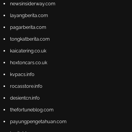
newsinsiderway.com
layangberita.com
pagarberita.com
tongkatberita.com
kaicatering.co.uk
hoxtoncars.co.uk
kvpacs.info
rocasstore.info
desientcn.info
thefortuneblog.com
payungpengetahuan.com