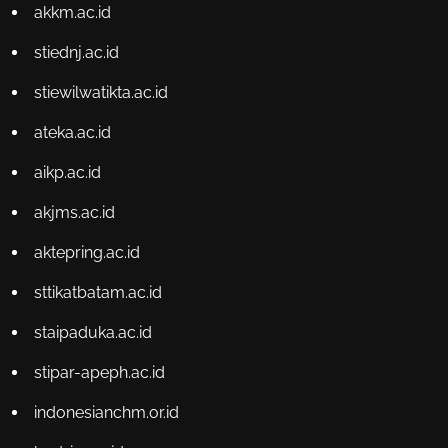
akkm.ac.id
stiednj.ac.id
stiewilwatikta.ac.id
ateka.ac.id
aikp.ac.id
akjms.ac.id
aktepring.ac.id
sttikatbatam.ac.id
staipaduka.ac.id
stipar-apeph.ac.id
indonesianchm.or.id