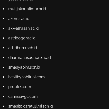
mui-jakartatimur.or.id
akoms.ac.id
akk-alhasan.ac.id
astribogor.ac.id
ad-dhuha.sch.id
dharmahusadacrb.ac.id
smasyapim.sch.id
healthyhabitual.com
pruples.com
cannesivgc.com
smasitbidzratulilmi.sch.id