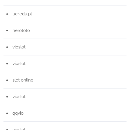
ucr.edu.pl
herototo
vioslot
vioslot
slot online
vioslot
qqvio
vioslot