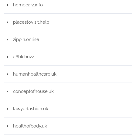
homecarz.info
placestovisit.help
zippin.online
a6bk.buzz
humanhealthcare.uk
conceptofhouse.uk
lawyerfashion.uk
healthofbody.uk