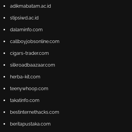
adikmabatam.ac.id
stipsiwd.ac.id
dalaminfo.com
callboyjobsonline.com
cigars-trader.com
silkroadbaazaar.com
herba-kit.com
teenywhoop.com
takatinfo.com
bestinternethacks.com
beritapustaka.com