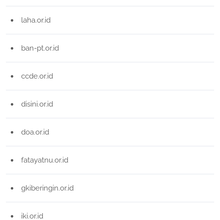
laha.or.id
ban-pt.or.id
ccde.or.id
disini.or.id
doa.or.id
fatayatnu.or.id
gkiberingin.or.id
iki.or.id