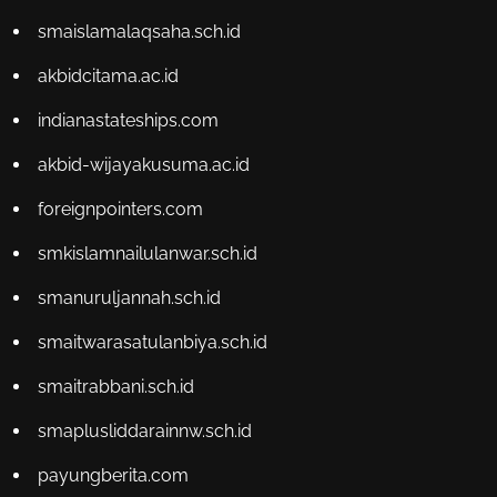
smaislamalaqsaha.sch.id
akbidcitama.ac.id
indianastateships.com
akbid-wijayakusuma.ac.id
foreignpointers.com
smkislamnailulanwar.sch.id
smanuruljannah.sch.id
smaitwarasatulanbiya.sch.id
smaitrabbani.sch.id
smaplusliddarainnw.sch.id
payungberita.com