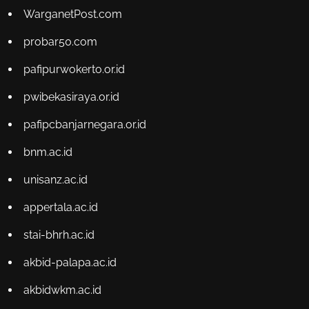
WarganetPost.com
probar50.com
pafipurwokerto.or.id
pwibekasiraya.or.id
pafipcbanjarnegara.or.id
bnm.ac.id
unisanz.ac.id
appertala.ac.id
stai-bhrh.ac.id
akbid-palapa.ac.id
akbidwkm.ac.id