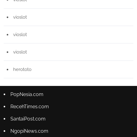
vioslot
vioslot
vioslot
herototo
PopNesia.com
RecehTimes.com
SantaiPost.com
NgopiNews.com