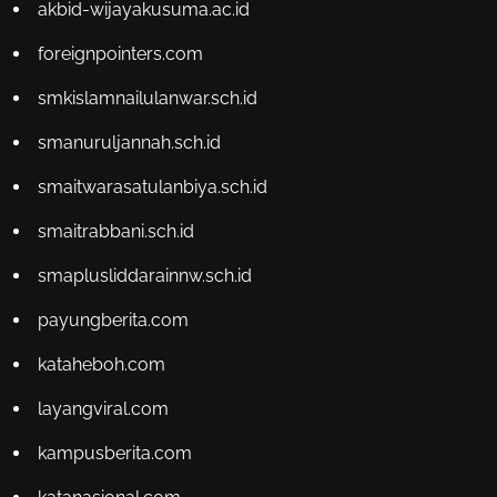
akbid-wijayakusuma.ac.id
foreignpointers.com
smkislamnailulanwar.sch.id
smanuruljannah.sch.id
smaitwarasatulanbiya.sch.id
smaitrabbani.sch.id
smaplusliddarainnw.sch.id
payungberita.com
kataheboh.com
layangviral.com
kampusberita.com