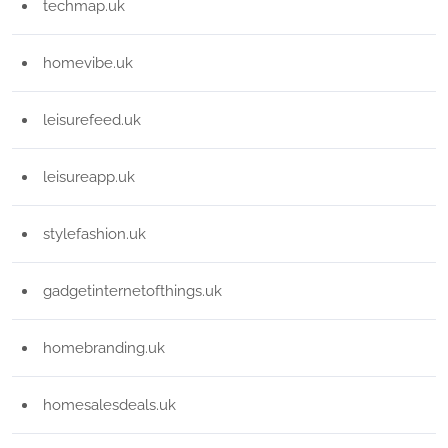
techmap.uk
homevibe.uk
leisurefeed.uk
leisureapp.uk
stylefashion.uk
gadgetinternetofthings.uk
homebranding.uk
homesalesdeals.uk