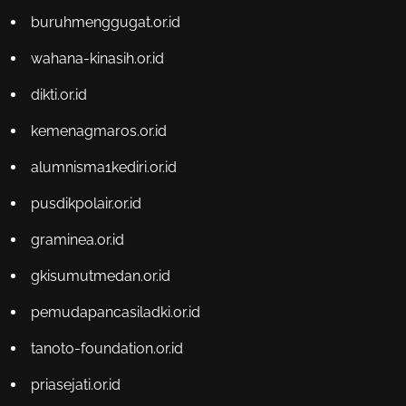
buruhmenggugat.or.id
wahana-kinasih.or.id
dikti.or.id
kemenagmaros.or.id
alumnisma1kediri.or.id
pusdikpolair.or.id
graminea.or.id
gkisumutmedan.or.id
pemudapancasiladki.or.id
tanoto-foundation.or.id
priasejati.or.id