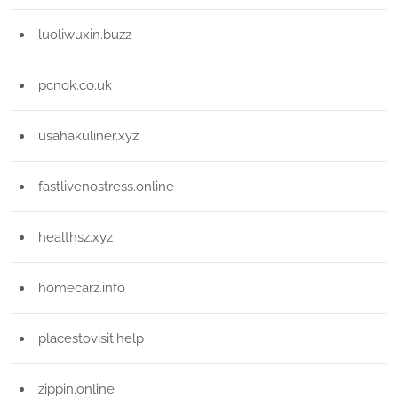
luoliwuxin.buzz
pcnok.co.uk
usahakuliner.xyz
fastlivenostress.online
healthsz.xyz
homecarz.info
placestovisit.help
zippin.online