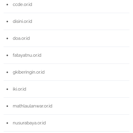
ccde.or.id
disini.or.id
doa.or.id
fatayatnu.or.id
gkiberingin.or.id
iki.or.id
mathlaulanwar.or.id
nusurabaya.or.id