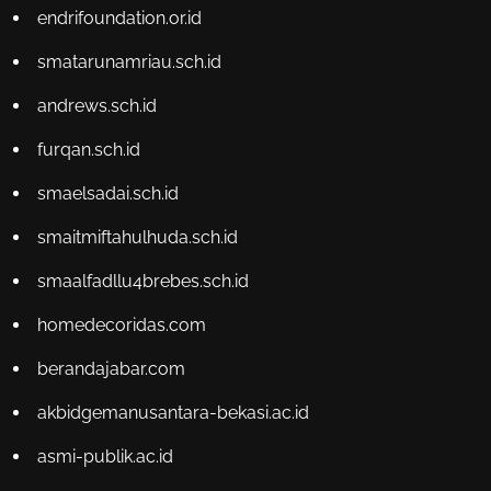
endrifoundation.or.id
smatarunamriau.sch.id
andrews.sch.id
furqan.sch.id
smaelsadai.sch.id
smaitmiftahulhuda.sch.id
smaalfadllu4brebes.sch.id
homedecoridas.com
berandajabar.com
akbidgemanusantara-bekasi.ac.id
asmi-publik.ac.id