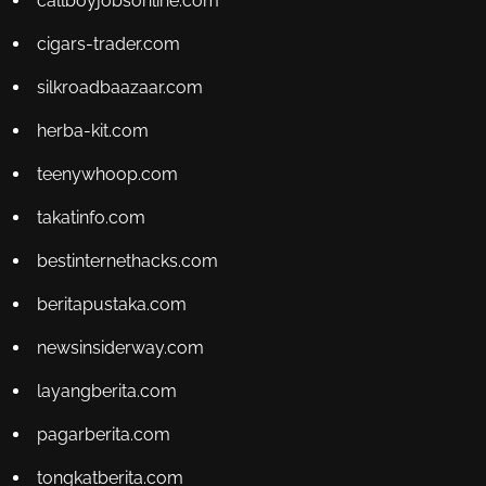
callboyjobsonline.com
cigars-trader.com
silkroadbaazaar.com
herba-kit.com
teenywhoop.com
takatinfo.com
bestinternethacks.com
beritapustaka.com
newsinsiderway.com
layangberita.com
pagarberita.com
tongkatberita.com