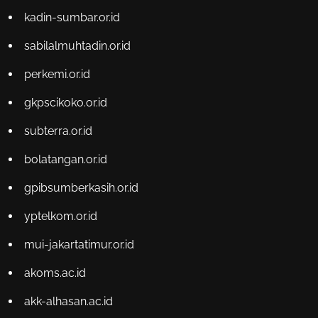
kadin-sumbar.or.id
sabilalmuhtadin.or.id
perkemi.or.id
gkpscikoko.or.id
subterra.or.id
bolatangan.or.id
gpibsumberkasih.or.id
yptelkom.or.id
mui-jakartatimur.or.id
akoms.ac.id
akk-alhasan.ac.id