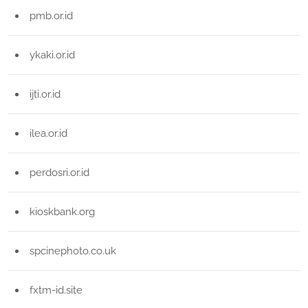
pmb.or.id
ykaki.or.id
ijti.or.id
ilea.or.id
perdosri.or.id
kioskbank.org
spcinephoto.co.uk
fxtm-id.site