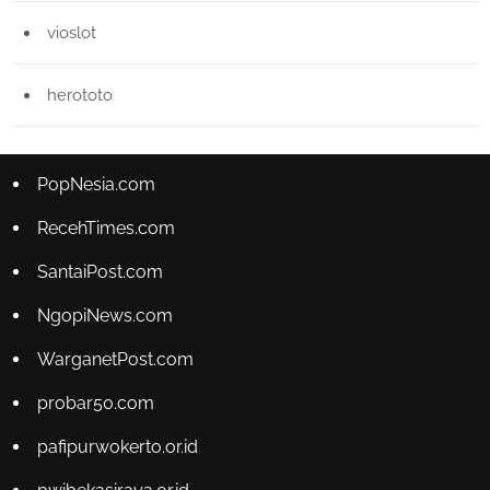
vioslot
herototo
PopNesia.com
RecehTimes.com
SantaiPost.com
NgopiNews.com
WarganetPost.com
probar50.com
pafipurwokerto.or.id