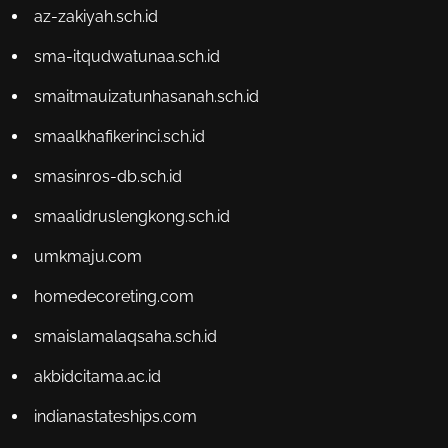
az-zakiyah.sch.id
sma-itqudwatunaa.sch.id
smaitmauizatunhasanah.sch.id
smaalkhafikerinci.sch.id
smasinros-db.sch.id
smaalidruslengkong.sch.id
umkmaju.com
homedecoreting.com
smaislamalaqsaha.sch.id
akbidcitama.ac.id
indianastateships.com