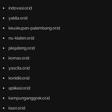
indovasi.or.id
yakita.or.id
keuskupan-palembang.or.id
nu-klaten.or.id
pksjateng.or.id
komas.or.id
yascita.or.id
konidki.or.id
aplikasi.or.id
kampunganggrek.or.id
kasri.or.id