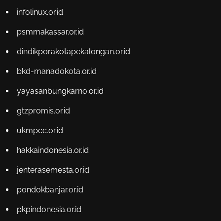
infolinux.or.id
psmmakassar.or.id
dindikporakotapekalongan.or.id
bkd-manadokota.or.id
yayasanbungkarno.or.id
gtzpromis.or.id
ukmpcc.or.id
hakkaindonesia.or.id
jenterasemesta.or.id
pondokbanjar.or.id
pkpindonesia.or.id