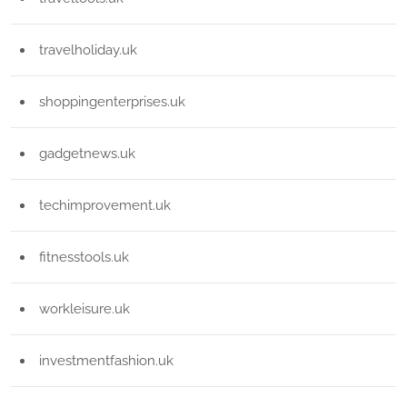
travelholiday.uk
shoppingenterprises.uk
gadgetnews.uk
techimprovement.uk
fitnesstools.uk
workleisure.uk
investmentfashion.uk