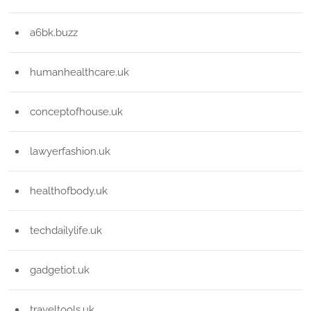
a6bk.buzz
humanhealthcare.uk
conceptofhouse.uk
lawyerfashion.uk
healthofbody.uk
techdailylife.uk
gadgetiot.uk
traveltools.uk