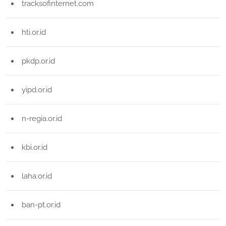
tracksofinternet.com
hti.or.id
pkdp.or.id
yipd.or.id
n-regia.or.id
kbi.or.id
laha.or.id
ban-pt.or.id