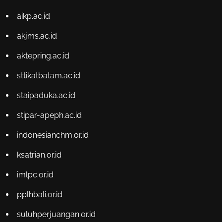
aikp.ac.id
akjms.ac.id
aktepring.ac.id
sttikatbatam.ac.id
staipaduka.ac.id
stipar-apeph.ac.id
indonesianchm.or.id
ksatrian.or.id
imlpc.or.id
pplhbali.or.id
suluhperjuangan.or.id