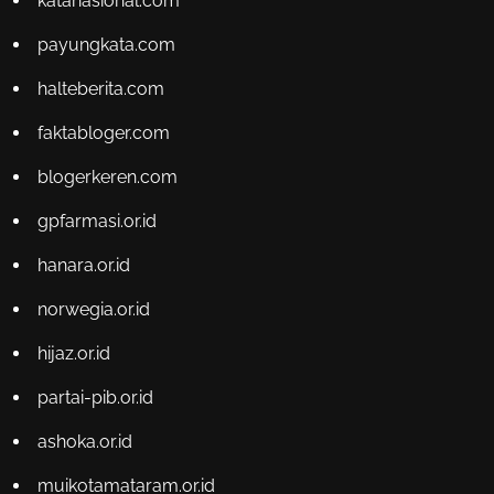
katanasional.com
payungkata.com
halteberita.com
faktabloger.com
blogerkeren.com
gpfarmasi.or.id
hanara.or.id
norwegia.or.id
hijaz.or.id
partai-pib.or.id
ashoka.or.id
muikotamataram.or.id