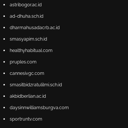
astribogor.ac.id
ad-dhuha.sch.id
dharmahusadacrb.ac.id
smasyapim.sch.id
healthyhabitual.com
pruples.com
cannesivgc.com
smasitbidzratulilmi.sch.id
akbidberlian.ac.id
daysinnwilliamsburgva.com
sportruntv.com