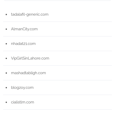
tadalafil-generic.com
AlmanCity.com
nhadat21.com
VipGirlSinLahore.com
mashadtabligh.com
blogzoy.com
cialistlm.com