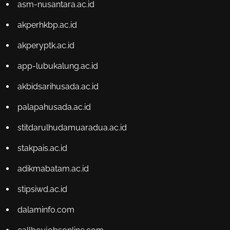
asm-nusantara.ac.id
akperhkbp.ac.id
akperyptk.ac.id
app-lubukalung.ac.id
akbidsarihusada.ac.id
palapahusada.ac.id
stitdarulhudamuaradua.ac.id
stakpais.ac.id
adikmabatam.ac.id
stipsiwd.ac.id
dalaminfo.com