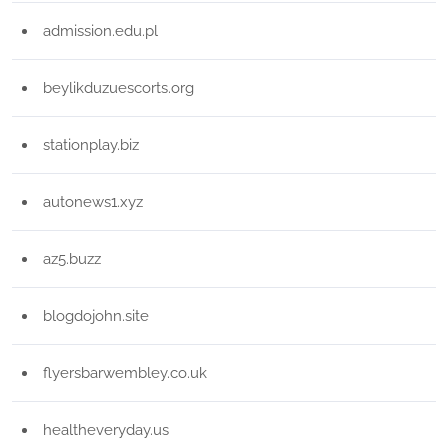
admission.edu.pl
beylikduzuescorts.org
stationplay.biz
autonews1.xyz
az5.buzz
blogdojohn.site
flyersbarwembley.co.uk
healtheveryday.us