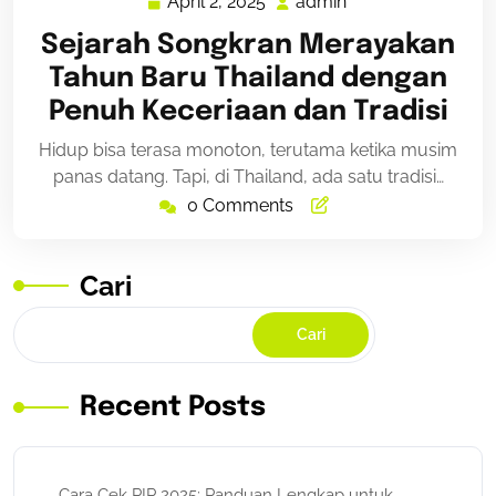
April 2, 2025
admin
April
admin
2,
Sejarah Songkran Merayakan
2025
Tahun Baru Thailand dengan
Penuh Keceriaan dan Tradisi
Hidup bisa terasa monoton, terutama ketika musim
panas datang. Tapi, di Thailand, ada satu tradisi…
0 Comments
Cari
Cari
Recent Posts
Cara Cek PIP 2025: Panduan Lengkap untuk