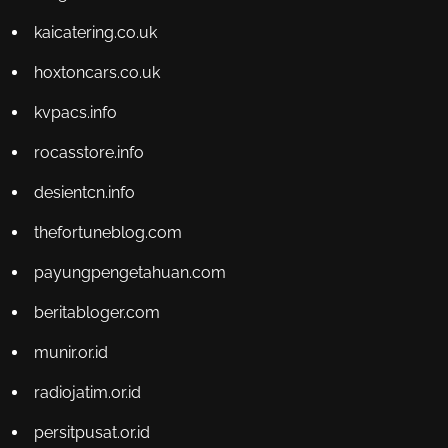
kaicatering.co.uk
hoxtoncars.co.uk
kvpacs.info
rocasstore.info
desientcn.info
thefortuneblog.com
payungpengetahuan.com
beritabloger.com
munir.or.id
radiojatim.or.id
persitpusat.or.id