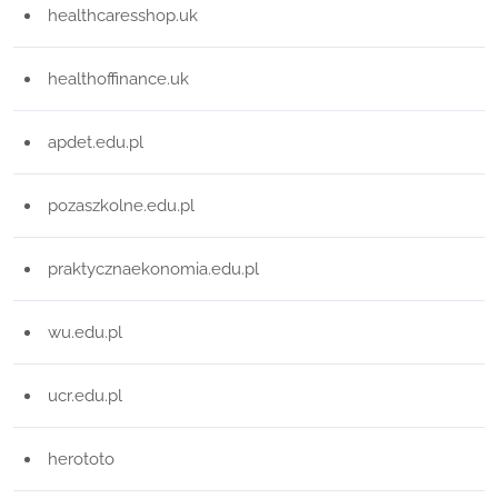
healthcaresshop.uk
healthoffinance.uk
apdet.edu.pl
pozaszkolne.edu.pl
praktycznaekonomia.edu.pl
wu.edu.pl
ucr.edu.pl
herototo