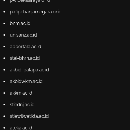
pwibekasiraya.or.id
pafipcbanjarnegara.or.id
bnm.ac.id
unisanz.ac.id
appertala.ac.id
stai-bhrh.ac.id
akbid-palapa.ac.id
akbidwkm.ac.id
akkm.ac.id
stiednj.ac.id
stiewilwatikta.ac.id
ateka.ac.id