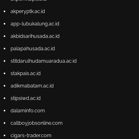
akperyptk.ac.id
app-lubukalung.ac.id
akbidsarihusada.ac.id
palapahusada.ac.id
stitdarulhudamuaradua.ac.id
stakpais.ac.id
adikmabatam.ac.id
stipsiwd.ac.id
dalaminfo.com
callboyjobsonline.com
cigars-trader.com