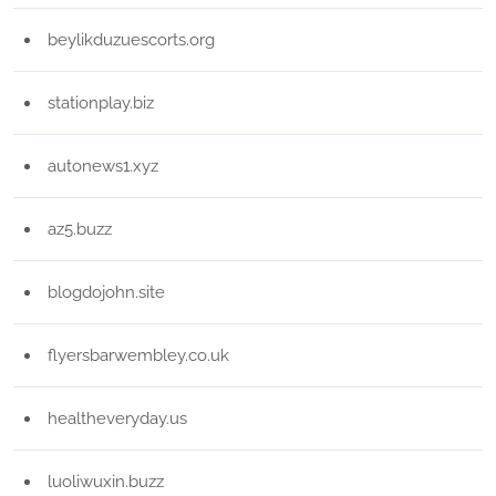
beylikduzuescorts.org
stationplay.biz
autonews1.xyz
az5.buzz
blogdojohn.site
flyersbarwembley.co.uk
healtheveryday.us
luoliwuxin.buzz