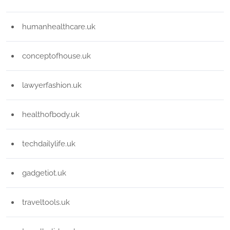
humanhealthcare.uk
conceptofhouse.uk
lawyerfashion.uk
healthofbody.uk
techdailylife.uk
gadgetiot.uk
traveltools.uk