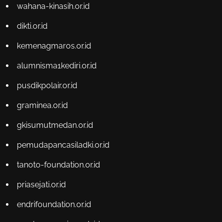
wahana-kinasih.or.id
dikti.or.id
kemenagmaros.or.id
alumnisma1kediri.or.id
pusdikpolair.or.id
graminea.or.id
gkisumutmedan.or.id
pemudapancasiladki.or.id
tanoto-foundation.or.id
priasejati.or.id
endrifoundation.or.id