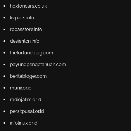
hoxtoncars.co.uk
kvpacs.info
rocasstore.info
desientcn.info
thefortuneblog.com
payungpengetahuan.com
beritabloger.com
munir.or.id
radiojatim.or.id
persitpusat.or.id
infolinux.or.id