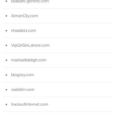
tadalafil-generic.com
AlmanCity.com
nhadat21.com
VipGirlSinLahore.com
mashadtabligh.com
blogzoy.com
cialistlm.com
tracksofinternet.com