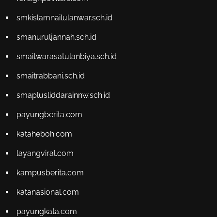
smkislamnailulanwar.sch.id
smanuruljannah.sch.id
smaitwarasatulanbiya.sch.id
smaitrabbani.sch.id
smaplusliddarainnw.sch.id
payungberita.com
kataheboh.com
layangviral.com
kampusberita.com
katanasional.com
payungkata.com