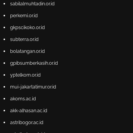
sabilalmuhtadin.or.id
perkemi.or.id
gkpscikoko.or.id
subterra.or.id
bolatangan.or.id
gpibsumberkasih.or.id
yptelkom.or.id
mui-jakartatimur.or.id
akoms.ac.id
akk-alhasan.ac.id
astribogor.ac.id