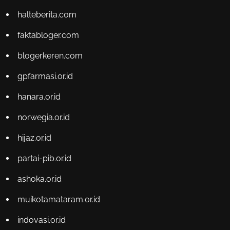
halteberita.com
faktabloger.com
blogerkeren.com
gpfarmasi.or.id
hanara.or.id
norwegia.or.id
hijaz.or.id
partai-pib.or.id
ashoka.or.id
muikotamataram.or.id
indovasi.or.id