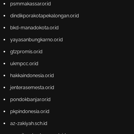
psmmakassar.or.id
dindikporakotapekalongan.or.id
bkd-manadokota.or.id
yayasanbungkarno.or.id
gtzpromis.or.id
ukmpcc.or.id
hakkaindonesia.or.id
jenterasemesta.or.id
pondokbanjar.or.id
pkpindonesia.or.id
az-zakiyah.sch.id