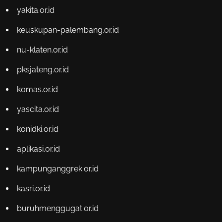
yakita.or.id
keuskupan-palembang.or.id
nu-klaten.or.id
pksjateng.or.id
komas.or.id
yascita.or.id
konidki.or.id
aplikasi.or.id
kampunganggrek.or.id
kasri.or.id
buruhmenggugat.or.id