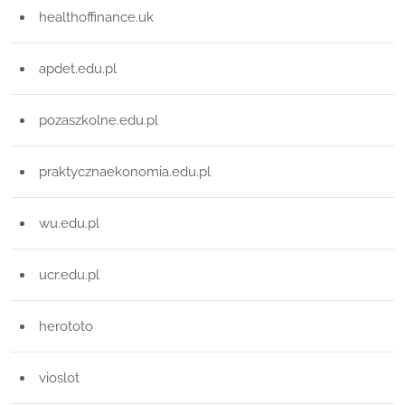
healthoffinance.uk
apdet.edu.pl
pozaszkolne.edu.pl
praktycznaekonomia.edu.pl
wu.edu.pl
ucr.edu.pl
herototo
vioslot