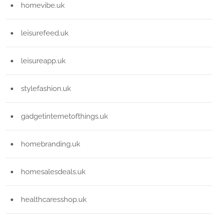
homevibe.uk
leisurefeed.uk
leisureapp.uk
stylefashion.uk
gadgetinternetofthings.uk
homebranding.uk
homesalesdeals.uk
healthcaresshop.uk