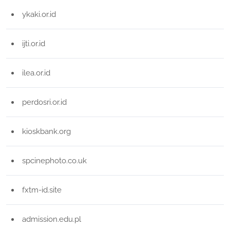
ykaki.or.id
ijti.or.id
ilea.or.id
perdosri.or.id
kioskbank.org
spcinephoto.co.uk
fxtm-id.site
admission.edu.pl