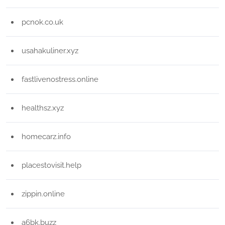
pcnok.co.uk
usahakuliner.xyz
fastlivenostress.online
healthsz.xyz
homecarz.info
placestovisit.help
zippin.online
a6bk.buzz