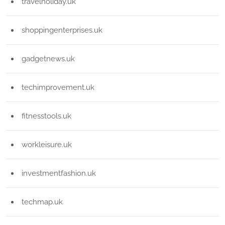
travelholiday.uk
shoppingenterprises.uk
gadgetnews.uk
techimprovement.uk
fitnesstools.uk
workleisure.uk
investmentfashion.uk
techmap.uk