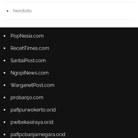
herototo
PopNesia.com
RecehTimes.com
SantaiPost.com
NgopiNews.com
WarganetPost.com
probar50.com
pafipurwokerto.or.id
pwibekasiraya.or.id
pafipcbanjarnegara.or.id