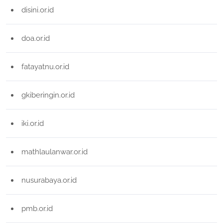
disini.or.id
doa.or.id
fatayatnu.or.id
gkiberingin.or.id
iki.or.id
mathlaulanwar.or.id
nusurabaya.or.id
pmb.or.id