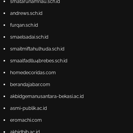
smatarunamriau.sch.id
andrews.sch.id
furqan.sch.id
smaelsadai.sch.id
smaitmiftahulhuda.sch.id
smaalfadllu4brebes.sch.id
homedecoridas.com
berandajabar.com
akbidgemanusantara-bekasi.ac.id
asmi-publik.ac.id
eromachi.com
akbidbib.ac.id