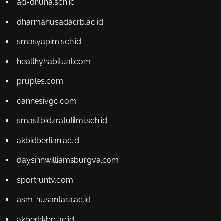
ad-dhuha.sch.id
dharmahusadacrb.ac.id
smasyapim.sch.id
healthyhabitual.com
pruples.com
cannesivgc.com
smasitbidzratulilmi.sch.id
akbidberlian.ac.id
daysinnwilliamsburgva.com
sportruntv.com
asm-nusantara.ac.id
akperhkbp.ac.id