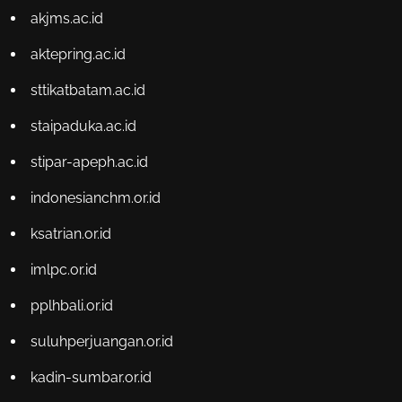
akjms.ac.id
aktepring.ac.id
sttikatbatam.ac.id
staipaduka.ac.id
stipar-apeph.ac.id
indonesianchm.or.id
ksatrian.or.id
imlpc.or.id
pplhbali.or.id
suluhperjuangan.or.id
kadin-sumbar.or.id