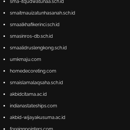
sma-itqudwatunaa.sch.id
smaitmauizatunhasanah.sch.id
smaalkhafikerinci.sch.id
smasinros-db.sch.id
smaalidruslengkong.sch.id
umkmaju.com
homedecoreting.com
smaislamalaqsaha.sch.id
akbidcitama.ac.id
indianastateships.com
akbid-wijayakusuma.ac.id
foreignpointers.com